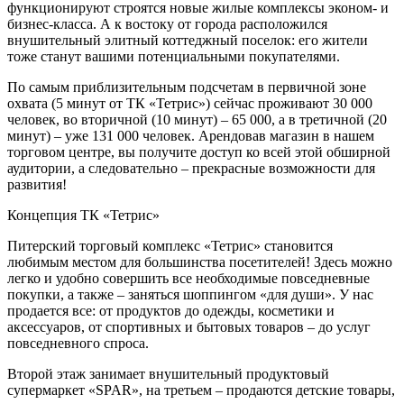
функционируют строятся новые жилые комплексы эконом- и
бизнес-класса. А к востоку от города расположился
внушительный элитный коттеджный поселок: его жители
тоже станут вашими потенциальными покупателями.
По самым приблизительным подсчетам в первичной зоне
охвата (5 минут от ТК «Тетрис») сейчас проживают 30 000
человек, во вторичной (10 минут) – 65 000, а в третичной (20
минут) – уже 131 000 человек. Арендовав магазин в нашем
торговом центре, вы получите доступ ко всей этой обширной
аудитории, а следовательно – прекрасные возможности для
развития!
Концепция ТК «Тетрис»
Питерский торговый комплекс «Тетрис» становится
любимым местом для большинства посетителей! Здесь можно
легко и удобно совершить все необходимые повседневные
покупки, а также – заняться шоппингом «для души». У нас
продается все: от продуктов до одежды, косметики и
аксессуаров, от спортивных и бытовых товаров – до услуг
повседневного спроса.
Второй этаж занимает внушительный продуктовый
супермаркет «SPAR», на третьем – продаются детские товары,